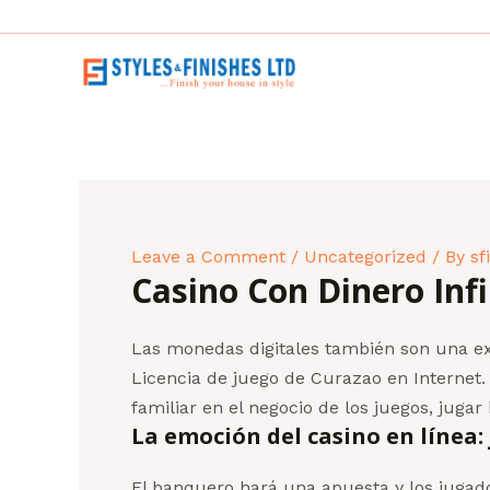
Skip
to
content
Leave a Comment
/
Uncategorized
/ By
sf
Casino Con Dinero Infi
Las monedas digitales también son una 
Licencia de juego de Curazao en Internet
familiar en el negocio de los juegos, juga
La emoción del casino en línea
El banquero hará una apuesta y los juga