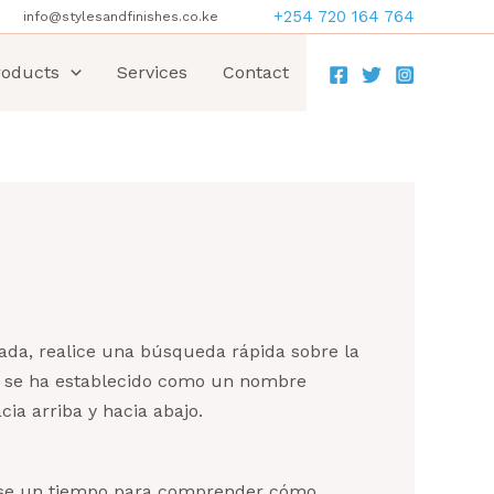
+254 720 164 764
info@stylesandfinishes.co.ke
roducts
Services
Contact
da, realice una búsqueda rápida sobre la
es se ha establecido como un nombre
ia arriba y hacia abajo.
arse un tiempo para comprender cómo