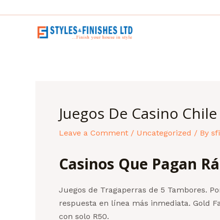
Skip
to
content
Juegos De Casino Chile
Leave a Comment
/
Uncategorized
/ By
sf
Casinos Que Pagan Rá
Juegos de Tragaperras de 5 Tambores.
Por
respuesta en línea más inmediata. Gold Fa
con solo R50.