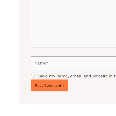
Name*
Save my name, email, and website in t