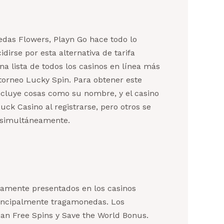
das Flowers, Playn Go hace todo lo
dirse por esta alternativa de tarifa
a lista de todos los casinos en línea más
torneo Lucky Spin. Para obtener este
ncluye cosas como su nombre, y el casino
ck Casino al registrarse, pero otros se
s simultáneamente.
iamente presentados en los casinos
rincipalmente tragamonedas. Los
an Free Spins y Save the World Bonus.