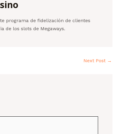
asino
e programa de fidelización de clientes
ia de los slots de Megaways.
Next Post
→